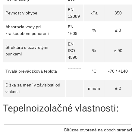
EN
Pevnosť v ohybe
kPa
350
12089
Absorpcia vody pri
EN
%
≤ 3
krátkodobom ponorení
1609
EN
Štruktúra s uzavretými
ISO
%
≥ 90
bunkami
4590
---------
Trvalá prevádzková teplota
°C
-70 / +140
------
Dĺžka sa mení v závislosti od
mm/m
± 2
vlhkosti
Tepelnoizolačné vlastnosti:
Difúzne otvorené na oboch stranách