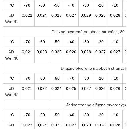
°C
-70
-60
-50
-40
-30
-20
-10
λD
0,022
0,024
0,025
0,027
0,029
0,028
0,028
0,
W/m*K
Difúzne otvorené na oboch stranách; 80
°C
-70
-60
-50
-40
-30
-20
-10
λD
0,021
0,023
0,025
0,026
0,028
0,027
0,027
0,
W/m*K
Difúzne otvorené na oboch stranách
°C
-70
-60
-50
-40
-30
-20
-10
λD
0,021
0,022
0,024
0,025
0,027
0,026
0,026
0,
W/m*K
Jednostranne difúzne otvorený; 
°C
-70
-60
-50
-40
-30
-20
-10
λD
0,022
0,024
0,025
0,027
0,029
0,028
0,028
0,