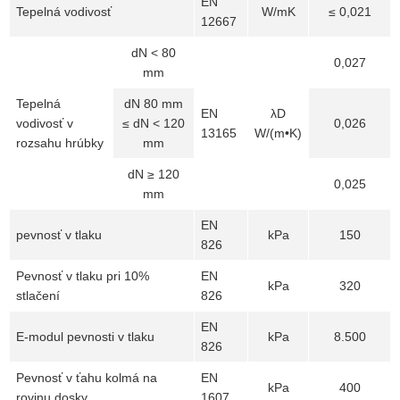
EN
Tepelná vodivosť
W/mK
≤ 0,021
12667
dN < 80
0,027
mm
Tepelná
dN 80 mm
EN
λD
vodivosť v
≤ dN < 120
0,026
13165
W/(m•K)
rozsahu hrúbky
mm
dN ≥ 120
0,025
mm
EN
pevnosť v tlaku
kPa
150
826
Pevnosť v tlaku pri 10%
EN
kPa
320
stlačení
826
EN
E-modul pevnosti v tlaku
kPa
8.500
826
Pevnosť v ťahu kolmá na
EN
kPa
400
rovinu dosky
1607