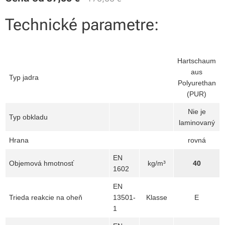
Technické parametre:
Hartschaum
aus
Typ jadra
Polyurethan
(PUR)
Nie je
Typ obkladu
laminovaný
Hrana
rovná
EN
Objemová hmotnosť
kg/m³
40
1602
EN
Trieda reakcie na oheň
13501-
Klasse
E
1