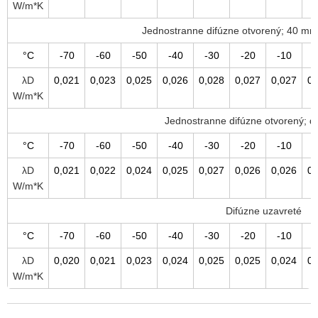
W/m*K
Jednostranne difúzne otvorený; 40 m
°C
-70
-60
-50
-40
-30
-20
-10
λD
0,021
0,023
0,025
0,026
0,028
0,027
0,027
0,
W/m*K
Jednostranne difúzne otvorený; 
°C
-70
-60
-50
-40
-30
-20
-10
λD
0,021
0,022
0,024
0,025
0,027
0,026
0,026
0,
W/m*K
Difúzne uzavreté
°C
-70
-60
-50
-40
-30
-20
-10
λD
0,020
0,021
0,023
0,024
0,025
0,025
0,024
0,
W/m*K