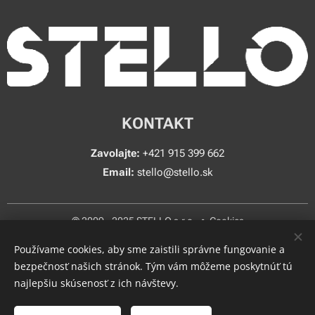
KONTAKT
Zavolajte:
+421 915 399 662
Email:
stello@stello.sk
© 2009 - 2025 STELLO s.r.o.
Cookies
Používame cookies, aby sme zaistili správne fungovanie a
Jazyky
bezpečnosť našich stránok. Tým vám môžeme poskytnúť tú
Slovenčina
Čeština
English
Deutsch
Magyar
najlepšiu skúsenosť z ich návštevy.