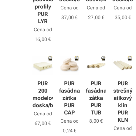
profily
Cena od
Cena od
Cena od
PUR
37,00
€
27,00
€
35,00
€
LYR
Cena od
16,00
€
PUR
PUR
PUR
PUR
200
fasádna
fasádna
strešný
modelová
zátka
zátka
atikový
doska/blok
PUR
PUR
klin
CAP
TUB
PUR
Cena od
KLN
Cena od
8,00
€
67,00
€
Cena od
0,24
€