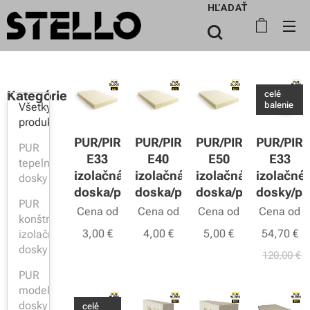
HĽADAŤ
Kategórie
celé
balenie
Všetky
produkty
PUR/PIR
PUR/PIR
PUR/PIR
PUR/PIR
PUR
E33
E40
E50
E33
tepelnoizolačné
izolačná
izolačná
izolačná
izolačné
dosky
doska/panel
doska/panel
doska/panel
dosky/pa
PUR
Cena od
Cena od
Cena od
Cena od
konštrukčné
3,00
€
4,00
€
5,00
€
54,70
€
izolačné
dosky
120,00
€
PUR
modelové
dosky
celé