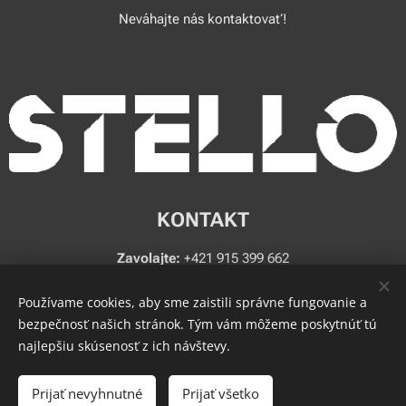
Neváhajte nás kontaktovať!
KONTAKT
Zavolajte:
+421 915 399 662
Email:
stello@stello.sk
Používame cookies, aby sme zaistili správne fungovanie a
bezpečnosť našich stránok. Tým vám môžeme poskytnúť tú
najlepšiu skúsenosť z ich návštevy.
© 2009 - 2025 STELLO s.r.o.
Cookies
Jazyky
Prijať nevyhnutné
Prijať všetko