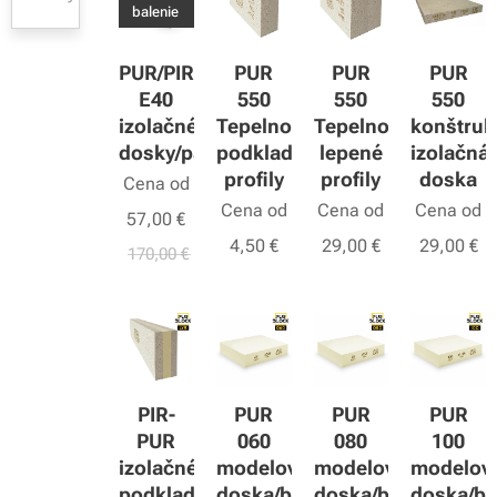
balenie
PUR/PIR
PUR
PUR
PUR
E40
550
550
550
izolačné
Tepelnoizolačné
Tepelnoizolačné
konštru
dosky/panely
podkladové
lepené
izolačná
profily
profily
doska
Cena od
Cena od
Cena od
Cena od
57,00
€
4,50
€
29,00
€
29,00
€
170,00
€
PIR-
PUR
PUR
PUR
PUR
060
080
100
izolačné
modelová
modelová
modelov
podkladové
doska/blok
doska/blok
doska/bl