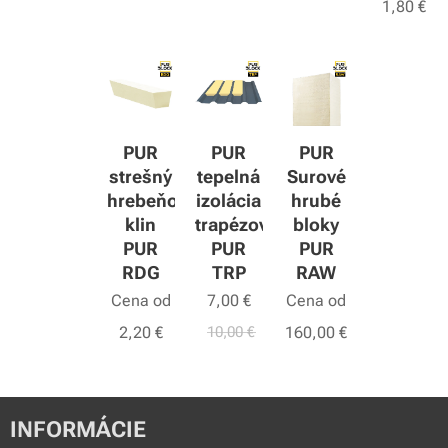
1,80
€
PUR
PUR
PUR
strešný
tepelná
Surové
hrebeňový
izolácia
hrubé
klin
trapézov
bloky
PUR
PUR
PUR
RDG
TRP
RAW
Cena od
7,00
€
Cena od
2,20
€
10,00
€
160,00
€
INFORMÁCIE