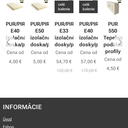
celé
celé
balenie
balenie
R
PUR/PIR
PUR/PIR
PUR/PIR
PUR/PIR
PUR
E40
E50
E33
E40
550
á
izolačná
izolačná
izolačné
izolačné
Tepelnoiz
panel
doska/panel
doska/panel
dosky/panely
dosky/panely
podklado
profily
Cena od
Cena od
Cena od
Cena od
Cena od
4,00
€
5,00
€
54,70
€
57,00
€
4,50
€
120,00
€
170,00
€
INFORMÁCIE
Úvod
Eshop