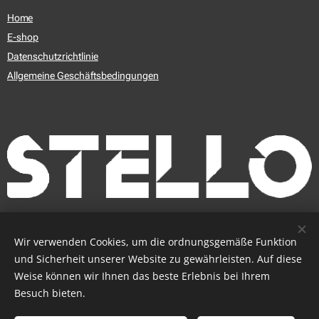
Home
E-shop
Datenschutzrichtlinie
Allgemeine Geschäftsbedingungen
© 2009 - 2025 STELLO s.r.o.
Cookies
Wir verwenden Cookies, um die ordnungsgemäße Funktion
und Sicherheit unserer Website zu gewährleisten. Auf diese
Sprachen
Weise können wir Ihnen das beste Erlebnis bei Ihrem
Slovenčina
Čeština
English
Deutsch
Magyar
Besuch bieten.