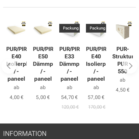
Packung
Packung
R
PUR/PIR
PUR/PIR
PUR/PIR
PUR/PIR
PUR-
E40
E50
E33
E40
Strukturd
atte
Isolierplatte
Dämmplatte
Dämmplatte
Isolierplatte
PUR
/ -
/ -
/ -
/ -
550
paneel
paneel
paneel
paneel
ab
ab
ab
ab
ab
4,50
€
4,00
€
5,00
€
54,70
€
57,00
€
120,00
€
170,00
€
INFORMATION