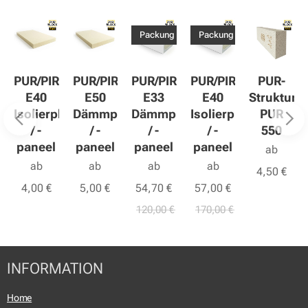
Packung
Packung
R
PUR/PIR
PUR/PIR
PUR/PIR
PUR/PIR
PUR-
E40
E50
E33
E40
Strukturd
atte
Isolierplatte
Dämmplatte
Dämmplatte
Isolierplatte
PUR
/ -
/ -
/ -
/ -
550
paneel
paneel
paneel
paneel
ab
ab
ab
ab
ab
4,50
€
4,00
€
5,00
€
54,70
€
57,00
€
120,00
€
170,00
€
INFORMATION
Home