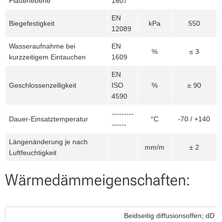
Plattenebene
1607
EN
Biegefestigkeit
kPa
550
12089
Wasseraufnahme bei
EN
%
≤ 3
kurzzeitigem Eintauchen
1609
EN
Geschlossenzelligkeit
ISO
%
≥ 90
4590
---------
Dauer-Einsatztemperatur
°C
-70 / +140
------
Längenänderung je nach
mm/m
± 2
Luftfeuchtigkeit
Wärmedämmeigenschaften:
Beidseitig diffusionsoffen; dD 