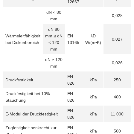
12667
dN < 80
0,028
mm
dN 80
Wärmeleitfähigkeit
mm ≤ dN
EN
λD
0,027
bei Dickenbereich
< 120
13165
W/(m•K)
mm
dN ≥ 120
0,026
mm
EN
Druckfestigkeit
kPa
250
826
Druckfestigkeit bei 10%
EN
kPa
400
Stauchung
826
EN
E-Modul der Druckfestigkeit
kPa
11 000
826
Zugfestigkeit senkrecht zur
EN
kPa
500