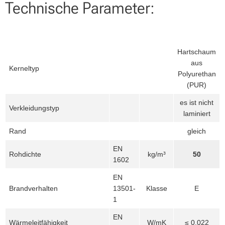
Technische Parameter:
Hartschaum
aus
Kerneltyp
Polyurethan
(PUR)
es ist nicht
Verkleidungstyp
laminiert
Rand
gleich
EN
Rohdichte
kg/m³
50
1602
EN
Brandverhalten
13501-
Klasse
E
1
EN
Wärmeleitfähigkeit
W/mK
≤ 0,022