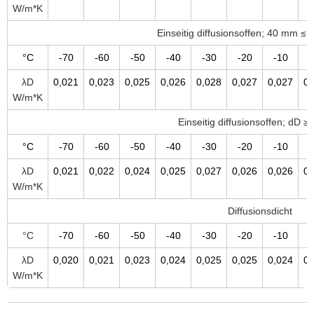
W/m*K
Einseitig diffusionsoffen; 40 mm ≤
°C
-70
-60
-50
-40
-30
-20
-10
λD
0,021
0,023
0,025
0,026
0,028
0,027
0,027
0,
W/m*K
Einseitig diffusionsoffen; dD 
°C
-70
-60
-50
-40
-30
-20
-10
λD
0,021
0,022
0,024
0,025
0,027
0,026
0,026
0,
W/m*K
Diffusionsdicht
°C
-70
-60
-50
-40
-30
-20
-10
λD
0,020
0,021
0,023
0,024
0,025
0,025
0,024
0,
W/m*K