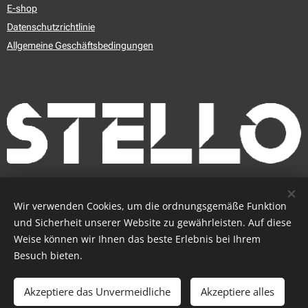
E-shop
Datenschutzrichtlinie
Allgemeine Geschäftsbedingungen
© 2009 - 2025 STELLO s.r.o.
Cookies
Wir verwenden Cookies, um die ordnungsgemäße Funktion
und Sicherheit unserer Website zu gewährleisten. Auf diese
Sprachen
Weise können wir Ihnen das beste Erlebnis bei Ihrem
Slovenčina
Čeština
English
Deutsch
Magyar
Besuch bieten.
Zum Warenkorb hinzufügen
Akzeptiere das Unvermeidliche
Akzeptiere alles