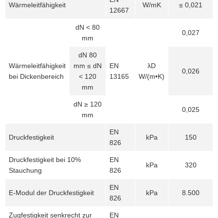
Wärmeleitfähigkeit
W/mK
≤ 0,021
12667
dN < 80
0,027
mm
dN 80
Wärmeleitfähigkeit
mm ≤ dN
EN
λD
0,026
bei Dickenbereich
< 120
13165
W/(m•K)
mm
dN ≥ 120
0,025
mm
EN
Druckfestigkeit
kPa
150
826
Druckfestigkeit bei 10%
EN
kPa
320
Stauchung
826
EN
E-Modul der Druckfestigkeit
kPa
8.500
826
Zugfestigkeit senkrecht zur
EN