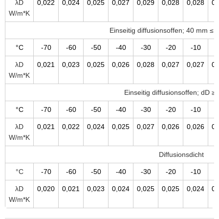
λD
0,022
0,024
0,025
0,027
0,029
0,028
0,028
0,
W/m*K
Einseitig diffusionsoffen; 40 mm ≤
°C
-70
-60
-50
-40
-30
-20
-10
λD
0,021
0,023
0,025
0,026
0,028
0,027
0,027
0,
W/m*K
Einseitig diffusionsoffen; dD 
°C
-70
-60
-50
-40
-30
-20
-10
λD
0,021
0,022
0,024
0,025
0,027
0,026
0,026
0,
W/m*K
Diffusionsdicht
°C
-70
-60
-50
-40
-30
-20
-10
λD
0,020
0,021
0,023
0,024
0,025
0,025
0,024
0,
W/m*K