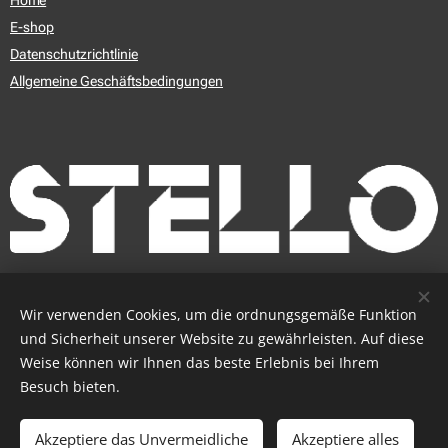
Home
E-shop
Datenschutzrichtlinie
Allgemeine Geschäftsbedingungen
© 2009 - 2025 STELLO s.r.o.
Cookies
Wir verwenden Cookies, um die ordnungsgemäße Funktion
und Sicherheit unserer Website zu gewährleisten. Auf diese
Sprachen
Weise können wir Ihnen das beste Erlebnis bei Ihrem
Slovenčina
Čeština
English
Deutsch
Magyar
Besuch bieten.
Zum Warenkorb hinzufügen
Akzeptiere das Unvermeidliche
Akzeptiere alles