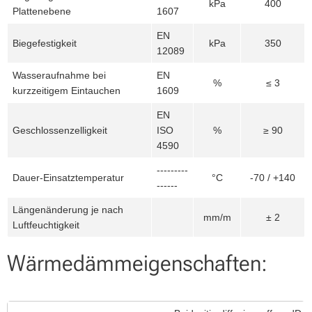
kPa
400
Plattenebene
1607
EN
Biegefestigkeit
kPa
350
12089
Wasseraufnahme bei
EN
%
≤ 3
kurzzeitigem Eintauchen
1609
EN
Geschlossenzelligkeit
ISO
%
≥ 90
4590
---------
Dauer-Einsatztemperatur
°C
-70 / +140
------
Längenänderung je nach
mm/m
± 2
Luftfeuchtigkeit
Wärmedämmeigenschaften: