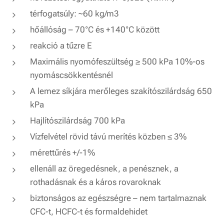
térfogatsúly: ~60 kg/m3
hőállóság – 70°C és +140°C között
reakció a tűzre E
Maximális nyomófeszültség ≥ 500 kPa 10%-os
nyomáscsökkentésnél
A lemez síkjára merőleges szakítószilárdság 650
kPa
Hajlítószilárdság 700 kPa
Vízfelvétel rövid távú merítés közben ≤ 3%
mérettűrés +/-1%
ellenáll az öregedésnek, a penésznek, a
rothadásnak és a káros rovaroknak
biztonságos az egészségre – nem tartalmaznak
CFC-t, HCFC-t és formaldehidet