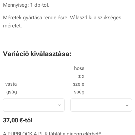
Mennyiség: 1 db-tól.
Méretek gyártása rendelésre. Válaszd ki a szükséges
méretet.
Variáció kiválasztása:
hoss
z x
vasta
széle
gság
sség
37,00
€
-tól
A PURBLOCK A PUR táblát a piacon elérhető