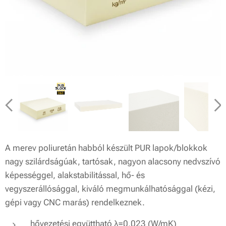
A merev poliuretán habból készült PUR lapok/blokkok
nagy szilárdságúak, tartósak, nagyon alacsony nedvszívó
képességgel, alakstabilitással, hő- és
vegyszerállósággal, kiváló megmunkálhatósággal (kézi,
gépi vagy CNC marás) rendelkeznek.
hővezetési együttható λ=0,023 (W/mK)