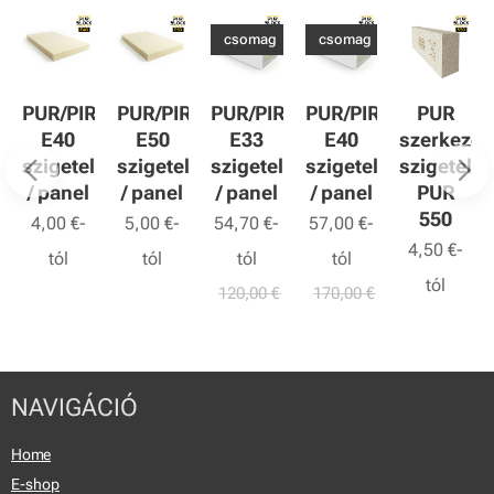
csomag
csomag
R
PUR/PIR
PUR/PIR
PUR/PIR
PUR/PIR
PUR
E40
E50
E33
E40
szerkezet
lőlap
szigetelőlap
szigetelőlap
szigetelőlap
szigetelőlap
szigetelőp
/ panel
/ panel
/ panel
/ panel
PUR
550
4,00
€
-
5,00
€
-
54,70
€
-
57,00
€
-
4,50
€
-
tól
tól
tól
tól
tól
120,00
€
170,00
€
NAVIGÁCIÓ
Home
E-shop