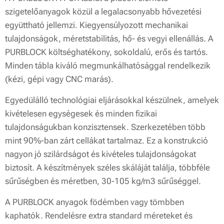
szigetelőanyagok közül a legalacsonyabb hővezetési
együttható jellemzi. Kiegyensúlyozott mechanikai
tulajdonságok, méretstabilitás, hő- és vegyi ellenállás. A
PURBLOCK költséghatékony, sokoldalú, erős és tartós.
Minden tábla kiváló megmunkálhatósággal rendelkezik
(kézi, gépi vagy CNC marás).
Egyedülálló technológiai eljárásokkal készülnek, amelyek
kivételesen egységesek és minden fizikai
tulajdonságukban konzisztensek. Szerkezetében több
mint 90%-ban zárt cellákat tartalmaz. Ez a konstrukció
nagyon jó szilárdságot és kivételes tulajdonságokat
biztosít. A készítmények széles skáláját találja, többféle
sűrűségben és méretben, 30-105 kg/m3 sűrűséggel.
A PURBLOCK anyagok födémben vagy tömbben
kaphatók. Rendelésre extra standard méreteket és