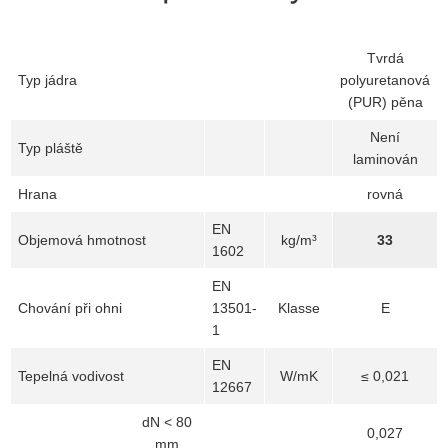
Tvrdá
Typ jádra
polyuretanová
(PUR) pěna
Není
Typ pláště
laminován
Hrana
rovná
EN
Objemová hmotnost
kg/m³
33
1602
EN
Chování při ohni
13501-
Klasse
E
1
EN
Tepelná vodivost
W/mK
≤ 0,021
12667
dN < 80
0,027
mm