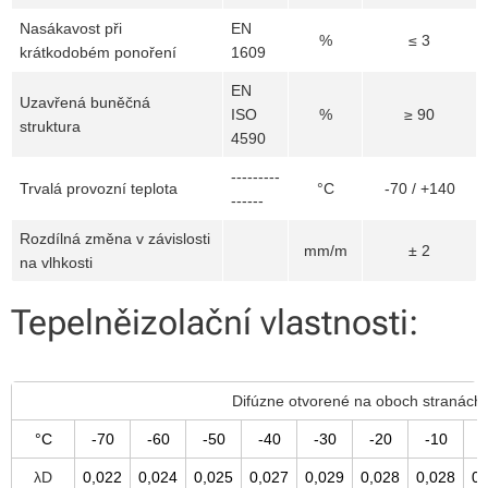
Nasákavost při
EN
%
≤ 3
krátkodobém ponoření
1609
EN
Uzavřená buněčná
ISO
%
≥ 90
struktura
4590
---------
Trvalá provozní teplota
°C
-70 / +140
------
Rozdílná změna v závislosti
mm/m
± 2
na vlhkosti
Tepelněizolační vlastnosti:
Difúzne otvorené na oboch stranách
°C
-70
-60
-50
-40
-30
-20
-10
λD
0,022
0,024
0,025
0,027
0,029
0,028
0,028
0,