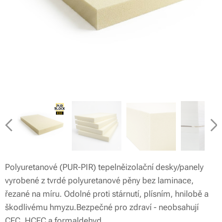
Polyuretanové (PUR-PIR) tepelněizolační desky/panely
vyrobené z tvrdé polyuretanové pěny bez laminace,
řezané na míru. Odolné proti stárnutí, plísním, hnilobě a
škodlivému hmyzu.Bezpečné pro zdraví - neobsahují
CFC, HCFC a formaldehyd