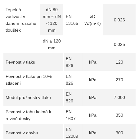
Tepelná
dN 80
vodivost v
mm ≤ dN
EN
λD
0,026
daném rozsahu
< 120
13165
W/(m•K)
tlouštěk
mm
dN ≥ 120
0,025
mm
EN
Pevnost v tlaku
kPa
120
826
Pevnost v tlaku při 10%
EN
kPa
270
stlačení
826
EN
Modul pružnosti v tlaku
kPa
7.000
826
Pevnost v tahu kolmá k
EN
kPa
350
rovině desky
1607
EN
Pevnost v ohybu
kPa
300
12089