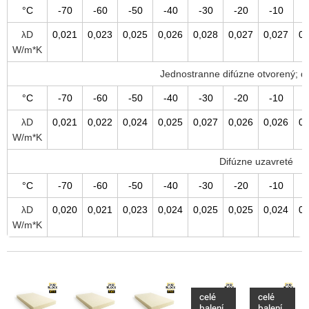
°C
-70
-60
-50
-40
-30
-20
-10
λD
0,021
0,023
0,025
0,026
0,028
0,027
0,027
0,
W/m*K
Jednostranne difúzne otvorený; 
°C
-70
-60
-50
-40
-30
-20
-10
λD
0,021
0,022
0,024
0,025
0,027
0,026
0,026
0,
W/m*K
Difúzne uzavreté
°C
-70
-60
-50
-40
-30
-20
-10
λD
0,020
0,021
0,023
0,024
0,025
0,025
0,024
0,
W/m*K
celé
celé
balení
balení