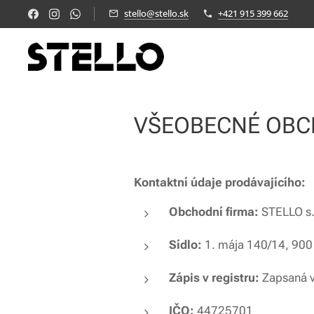
stello@stello.sk
+421 915 399 662
VŠEOBECNÉ OBC
Kontaktní údaje prodávajícího:
Obchodní firma:
STELLO s.
Sídlo:
1. mája 140/14, 900 
Zápis v registru:
Zapsaná v 
IČO:
44725701