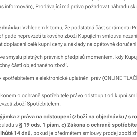
čas informován), Prodávající má právo požadovat náhradu s
jednávku:
Vzhledem k tomu, že podstatná část sortimentu Pr
případě nepřevzetí takového zboží Kupujícím smlouva nezanik
t doplacení celé kupní ceny a náklady na opětovné doručení
ve smyslu platných právních předpisů momentem, kdy Kupujíc
hny části objednaného zboží.
y spotřebitelem a elektronické uplatnění práv (ONLINE TLA
ákonem o ochraně spotřebitele právo odstoupit od kupní sml
evzetí zboží Spotřebitelem.
mka z práva na odstoupení (zboží na objednávku / s ro
souladu s
§ 19 ods. 1 písm. c) Zákona o ochraně spotřebite
lhůtě 14 dnů
, pokud je předmětem smlouvy prodej zboží z