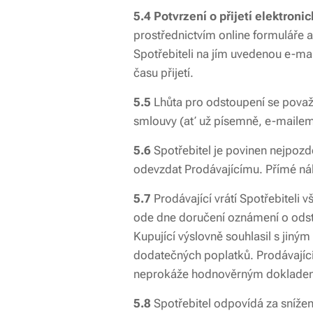
5.4 Potvrzení o přijetí elektron
prostřednictvím online formuláře 
Spotřebiteli na jím uvedenou e-mai
času přijetí.
5.5
Lhůta pro odstoupení se považ
smlouvy (ať už písemně, e-mailem 
5.6
Spotřebitel je povinen nejpozd
odevzdat Prodávajícímu. Přímé nák
5.7
Prodávající vrátí Spotřebiteli 
ode dne doručení oznámení o odstou
Kupující výslovně souhlasil s jin
dodatečných poplatků. Prodávající 
neprokáže hodnověrným dokladem 
5.8
Spotřebitel odpovídá za snížen