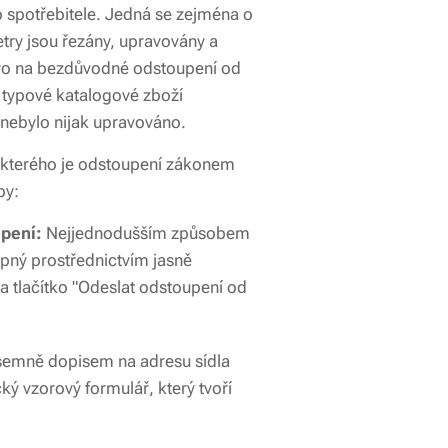
 spotřebitele. Jedná se zejména o
etry jsou řezány, upravovány a
ávo na bezdůvodné odstoupení od
, typové katalogové zboží
 nebylo nijak upravováno.
 kterého je odstoupení zákonem
by:
upení:
Nejjednodušším způsobem
tupný prostřednictvím jasně
a tlačítko
"Odeslat odstoupení od
semně dopisem na adresu sídla
ký vzorový formulář, který tvoří