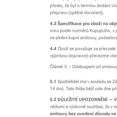
přesto, že byl o termínu dodání v
přepravu (zpětné doručení).
4.3 Špecifikace pro zboží na ob
míru podle rozměrů Kupujícího, v 
na plnění kupní smlouvy, požadova
4.4
Zboží se považuje za převzaté 
výjimkou dopravce) převezme všec
Článek V. – Odstoupení od smlouv
5.1
Spotřebitel má v souladu se Z
14 dnů. Tato lhůta běží ode dne př
5.2 DŮLEŽITÉ UPOZORNĚNÍ — Výji
vědomí a výslovně souhlasí, že v 
smlouvy bez uvedení důvodu ve 