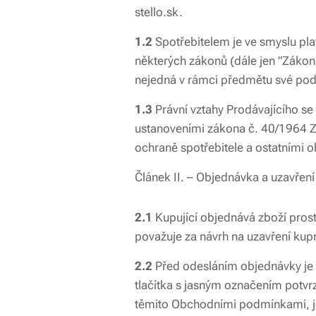
stello.sk.
1.2
Spotřebitelem je ve smyslu plat
některých zákonů (dále jen "Zákon 
nejedná v rámci předmětu své podn
1.3
Právní vztahy Prodávajícího s
ustanoveními zákona č. 40/1964 Z
ochraně spotřebitele a ostatními 
Článek II. – Objednávka a uzavřen
2.1
Kupující objednává zboží prost
považuje za návrh na uzavření kup
2.2
Před odesláním objednávky je 
tlačítka s jasným označením potvrz
těmito Obchodními podmínkami, jej