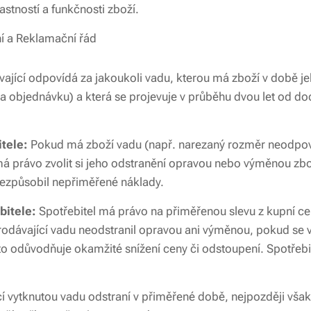
astností a funkčnosti zboží.
ní a Reklamační řád
ající odpovídá za jakoukoli vadu, kterou má zboží v době j
 objednávku) a která se projevuje v průběhu dvou let od do
tele:
Pokud má zboží vadu (např. narezaný rozměr neodpov
 má právo zvolit si jeho odstranění opravou nebo výměnou zb
ezpůsobil nepřiměřené náklady.
bitele:
Spotřebitel má právo na přiměřenou slevu z kupní c
rodávající vadu neodstranil opravou ani výměnou, pokud se 
 to odůvodňuje okamžité snížení ceny či odstoupení. Spotřeb
.
í vytknutou vadu odstraní v přiměřené době, nejpozději vša