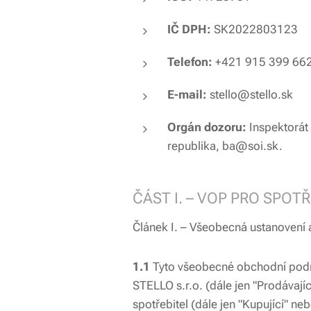
IČ DPH:
SK2022803123
Telefon:
+421 915 399 66
E-mail:
stello@stello.sk
Orgán dozoru:
Inspektorát 
republika, ba@soi.sk.
ČÁST I. – VOP PRO SPOT
Článek I. – Všeobecná ustanovení a
1.1
Tyto všeobecné obchodní podmí
STELLO s.r.o. (dále jen "Prodávají
spotřebitel (dále jen "Kupující" 