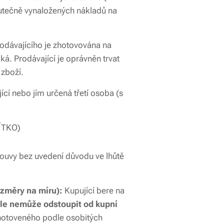
kutečně vynaložených nákladů na
odávajícího je zhotovována na
á. Prodávající je oprávněn trvat
 zboží.
í nebo jím určená třetí osoba (s
ČÍTKO)
ouvy bez uvedení důvodu ve lhůtě
změry na míru):
Kupující bere na
le
nemůže odstoupit od kupní
hotoveného podle osobitých