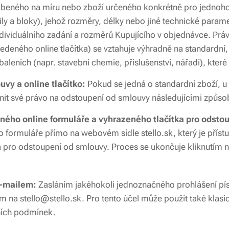
yrobeného na míru nebo zboží určeného konkrétně pro jednoho
ily a bloky), jehož rozměry, délky nebo jiné technické param
ndividuálního zadání a rozměrů Kupujícího v objednávce. Pr
edeného online tlačítka) se vztahuje výhradně na standardní
aleních (napr. stavební chemie, příslušenství, nářadí), které
vy a online tlačítko:
Pokud se jedná o standardní zboží, u
it své právo na odstoupení od smlouvy následujícími způso
ného online formuláře a vyhrazeného tlačítka pro odsto
ho formuláře přímo na webovém sídle stello.sk, který je přís
 pro odstoupení od smlouvy. Proces se ukončuje kliknutím n
-mailem:
Zasláním jakéhokoli jednoznačného prohlášení pí
 na stello@stello.sk. Pro tento účel může použít také klasic
ních podmínek.