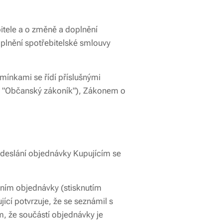
bitele a o změně a doplnění
 plnění spotřebitelské smlouvy
ínkami se řídí příslušnými
en "Občanský zákoník"), Zákonem o
Odeslání objednávky Kupujícím se
áním objednávky (stisknutím
ící potvrzuje, že se seznámil s
, že součástí objednávky je