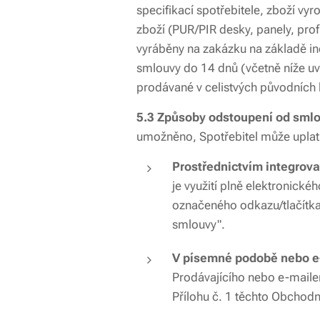
specifikací spotřebitele, zboží v
zboží (PUR/PIR desky, panely, prof
vyráběny na zakázku na základě i
smlouvy do 14 dnů (včetně níže uv
prodávané v celistvých původních b
5.3 Způsoby odstoupení od smlou
umožněno, Spotřebitel může uplatn
Prostřednictvím integrova
je využití plně elektronické
označeného odkazu/tlačítka
smlouvy"
.
V písemné podobě nebo e
Prodávajícího nebo e-mailem
Přílohu č. 1 těchto Obchod