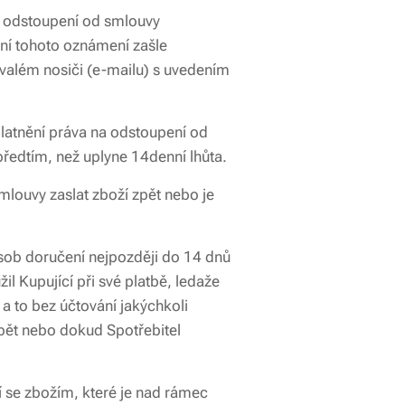
t odstoupení od smlouvy
ení tohoto oznámení zašle
rvalém nosiči (e-mailu) s uvedením
latnění práva na odstoupení od
ředtím, než uplyne 14denní lhůta.
louvy zaslat zboží zpět nebo je
působ doručení nejpozději do 14 dnů
l Kupující při své platbě, ledaže
a to bez účtování jakýchkoli
zpět nebo dokud Spotřebitel
í se zbožím, které je nad rámec