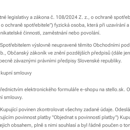
né legislativy a zákona č. 108/2024 Z. z., o ochraně spotře
o ochraně spotřebitele") fyzická osoba, která při uzavírání a
ikatelské činnosti, zaměstnání nebo povolání.
e Spotřebitelem výslovně neupravené těmito Obchodními podm
b., Občanský zákoník ve znění pozdějších předpisů (dále j
obecně závaznými právními předpisy Slovenské republiky.
í kupní smlouvy
řednictvím elektronického formuláře e-shopu na stello.sk. 
ní smlouvy.
Kupující povinen zkontrolovat všechny zadané údaje. Odesl
ujícím povinnost platby "Objednat s povinností platby") Kupuj
ich obsahem, plně s nimi souhlasí a byl řádně poučen o tom