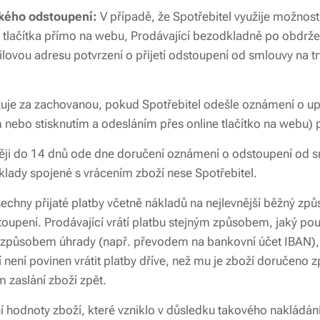
ického odstoupení:
V případě, že Spotřebitel využije možnos
a tlačítka přímo na webu, Prodávající bezodkladně po obdrž
lovou adresu potvrzení o přijetí odstoupení od smlouvy na t
uje za zachovanou, pokud Spotřebitel odešle oznámení o up
nebo stisknutím a odesláním přes online tlačítko na webu) p
ěji do 14 dnů ode dne doručení oznámení o odstoupení od sm
lady spojené s vrácením zboží nese Spotřebitel.
všechny přijaté platby včetně nákladů na nejlevnější běžný z
pení. Prodávající vrátí platbu stejným způsobem, jaký použi
ým způsobem úhrady (např. převodem na bankovní účet IBAN), 
není povinen vrátit platby dříve, než mu je zboží doručeno 
zaslání zboží zpět.
í hodnoty zboží, které vzniklo v důsledku takového nakládán