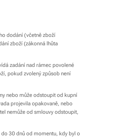
eho dodání (včetně zboží
dání zboží (zákonná lhůta
ídá zadání nad rámec povolené
oží, pokud zvolený způsob není
eny nebo může odstoupit od kupní
vada projevila opakovaně, nebo
itel nemůže od smlouvy odstoupit,
k do 30 dnů od momentu, kdy byl o