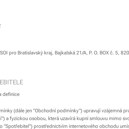
2
SOI pro Bratislavský kraj, Bajkalská 21/A, P. O. BOX č. 5, 82
ŘEBITELE
 definice
nky (dále jen "Obchodní podmínky") upravují vzájemná prá
cí") a fyzickou osobou, která uzavírá kupní smlouvu mimo svo
nebo "Spotřebitel") prostřednictvím internetového obchodu u