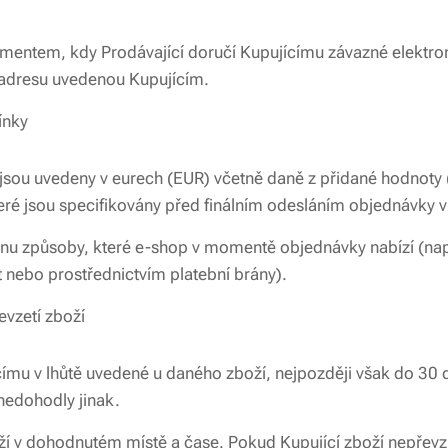
entem, kdy Prodávající doručí Kupujícímu závazné elektro
 adresu uvedenou Kupujícím.
ínky
sou uvedeny v eurech (EUR) včetně daně z přidané hodnoty 
teré jsou specifikovány před finálním odesláním objednávky 
nu způsoby, které e-shop v momentě objednávky nabízí (např.
nebo prostřednictvím platební brány).
evzetí zboží
ímu v lhůtě uvedené u daného zboží, nejpozději však do 30 
nedohodly jinak.
oží v dohodnutém místě a čase. Pokud Kupující zboží nepřevz